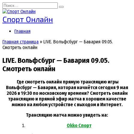
Перейти
Search
к
for:
содержанию
Спорт Онлайн
Главная
Главная страница
»
LIVE. Вольфсбург — Бавария 09.05.
Смотреть онлайн
LIVE. Вольфсбург — Бавария 09.05.
Смотреть онлайн
Где смотреть онлайн прямую трансляцию игры
Вольфсбург — Бавария, которая начнётся сегодня 9 мая
2026 в 19:30 по московскому времени? Смотреть онлайн
трансляцию и прямой эфир матча в хорошем качестве
можно на любом устройстве с выходом в Интернет.
Трансляцию матча можно увидеть на:
Okko Спорт