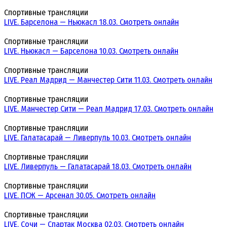
for:
Спортивные трансляции
LIVE. Барселона — Ньюкасл 18.03. Смотреть онлайн
Спортивные трансляции
LIVE. Ньюкасл — Барселона 10.03. Смотреть онлайн
Спортивные трансляции
LIVE. Реал Мадрид — Манчестер Сити 11.03. Смотреть онлайн
Спортивные трансляции
LIVE. Манчестер Сити — Реал Мадрид 17.03. Смотреть онлайн
Спортивные трансляции
LIVE. Галатасарай — Ливерпуль 10.03. Смотреть онлайн
Спортивные трансляции
LIVE. Ливерпуль — Галатасарай 18.03. Смотреть онлайн
Спортивные трансляции
LIVE. ПСЖ — Арсенал 30.05. Смотреть онлайн
Спортивные трансляции
LIVE. Сочи — Спартак Москва 02.03. Смотреть онлайн