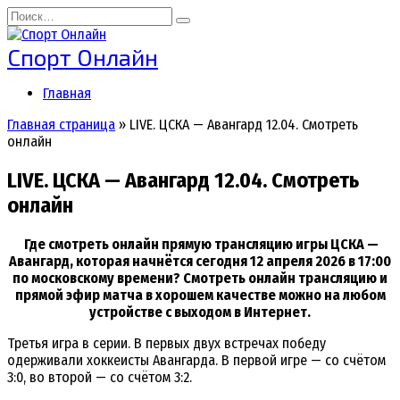
Перейти
Search
к
for:
содержанию
Спорт Онлайн
Главная
Главная страница
»
LIVE. ЦСКА — Авангард 12.04. Смотреть
онлайн
LIVE. ЦСКА — Авангард 12.04. Смотреть
онлайн
Где смотреть онлайн прямую трансляцию игры ЦСКА —
Авангард, которая начнётся сегодня 12 апреля 2026 в 17:00
по московскому времени? Смотреть онлайн трансляцию и
прямой эфир матча в хорошем качестве можно на любом
устройстве с выходом в Интернет.
Третья игра в серии. В первых двух встречах победу
одерживали хоккеисты Авангарда. В первой игре — со счётом
3:0, во второй — со счётом 3:2.