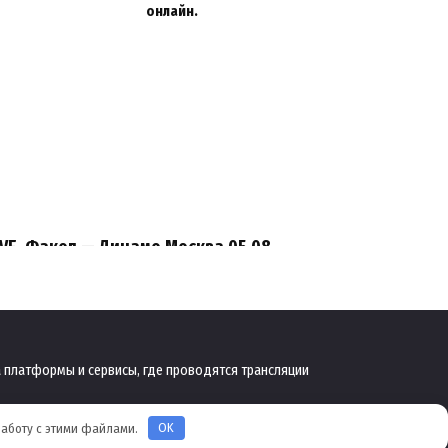
онлайн.
IVE. Факел — Динамо Москва 05.08.
мотреть онлайн
а платформы и сервисы, где проводятся трансляции
 работу с этими файлами.
OK