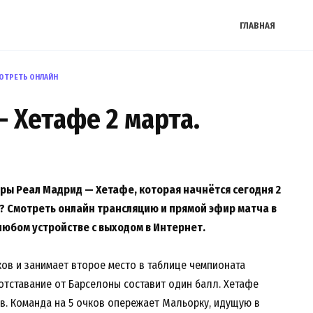
ГЛАВНАЯ
СМОТРЕТЬ ОНЛАЙН
— Хетафе 2 марта.
ры Реал Мадрид — Хетафе, которая начнётся сегодня 2
и? Смотреть онлайн трансляцию и прямой эфир матча в
юбом устройстве с выходом в Интернет.
ков и занимает второе место в таблице чемпионата
отставание от Барселоны составит один балл. Хетафе
ков. Команда на 5 очков опережает Мальорку, идущую в