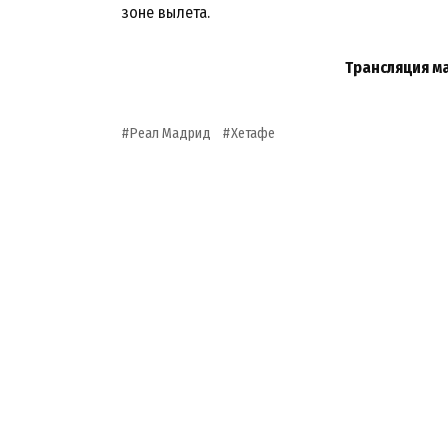
зоне вылета.
Трансляция м
Реал Мадрид
Хетафе