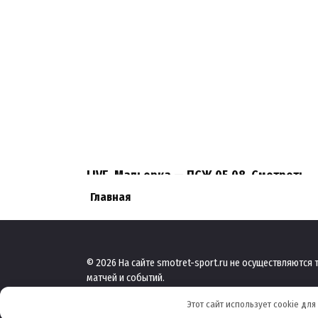
LIVE. Мальорка — ПСЖ 05.08. Смотреть
онлайн
Главная
© 2026 На сайте smotret-sport.ru не осуществляются
матчей и событий.
Этот сайт использует cookie дл