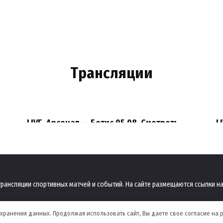
Трансляции
LIVE. Арсенал — Бетис 05.08. Смотреть
L
онлайн
С
 трансляции спортивных матчей и событий. На сайте размещаются ссылки н
я хранения данных. Продолжая использовать сайт, Вы даете свое согласие на