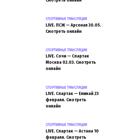
Смотреть онлайн
СПОРТИВНЫЕ ТРАНСЛЯЦИИ
LIVE. ПСЖ — Арсенал 30.05.
Смотреть онлайн
СПОРТИВНЫЕ ТРАНСЛЯЦИИ
LIVE. Сочи — Спартак
Москва 02.03. Смотреть
онлайн
СПОРТИВНЫЕ ТРАНСЛЯЦИИ
LIVE. Спартак — Елимай 23
февраля. Смотреть
онлайн
СПОРТИВНЫЕ ТРАНСЛЯЦИИ
LIVE. Спартак — Астана 10
февраля. Смотреть