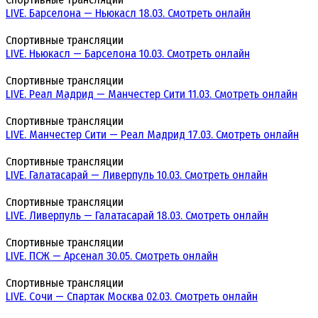
LIVE. Барселона — Ньюкасл 18.03. Смотреть онлайн
Спортивные трансляции
LIVE. Ньюкасл — Барселона 10.03. Смотреть онлайн
Спортивные трансляции
LIVE. Реал Мадрид — Манчестер Сити 11.03. Смотреть онлайн
Спортивные трансляции
LIVE. Манчестер Сити — Реал Мадрид 17.03. Смотреть онлайн
Спортивные трансляции
LIVE. Галатасарай — Ливерпуль 10.03. Смотреть онлайн
Спортивные трансляции
LIVE. Ливерпуль — Галатасарай 18.03. Смотреть онлайн
Спортивные трансляции
LIVE. ПСЖ — Арсенал 30.05. Смотреть онлайн
Спортивные трансляции
LIVE. Сочи — Спартак Москва 02.03. Смотреть онлайн