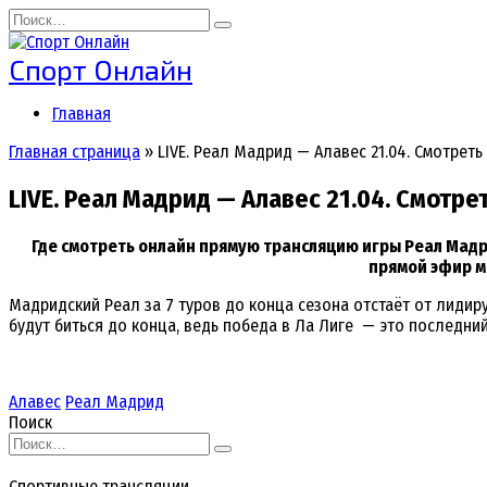
Перейти
Search
к
for:
содержанию
Спорт Онлайн
Главная
Главная страница
»
LIVE. Реал Мадрид — Алавес 21.04. Смотреть
LIVE. Реал Мадрид — Алавес 21.04. Смотре
Где смотреть онлайн прямую трансляцию игры Реал Мадри
прямой эфир м
Мадридский Реал за 7 туров до конца сезона отстаёт от лидир
будут биться до конца, ведь победа в Ла Лиге — это последни
Алавес
Реал Мадрид
Поиск
Search
for:
Спортивные трансляции