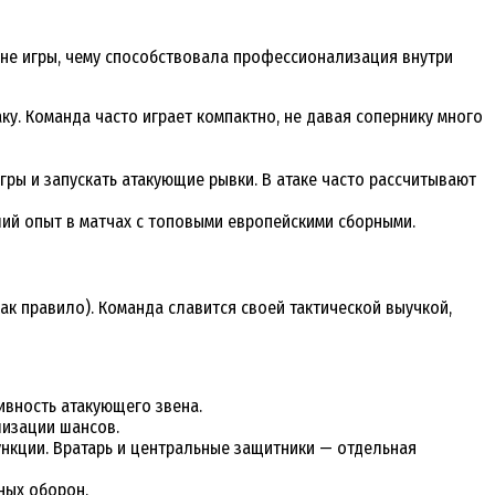
вне игры, чему способствовала профессионализация внутри
у. Команда часто играет компактно, не давая сопернику много
ы и запускать атакующие рывки. В атаке часто рассчитывают
ший опыт в матчах с топовыми европейскими сборными.
к правило). Команда славится своей тактической выучкой,
ивность атакующего звена.
лизации шансов.
нкции. Вратарь и центральные защитники — отдельная
ных оборон.