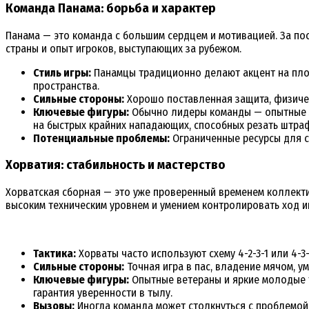
Команда Панама: борьба и характер
Панама — это команда с большим сердцем и мотивацией. За по
страны и опыт игроков, выступающих за рубежом.
Стиль игры:
Панамцы традиционно делают акцент на плотн
пространства.
Сильные стороны:
Хорошо поставленная защита, физичес
Ключевые фигуры:
Обычно лидеры команды — опытные за
на быстрых крайних нападающих, способных резать штра
Потенциальные проблемы:
Ограниченные ресурсы для со
Хорватия: стабильность и мастерство
Хорватская сборная — это уже проверенный временем коллекти
высоким техническим уровнем и умением контролировать ход и
Тактика:
Хорваты часто используют схему 4-2-3-1 или 4-3
Сильные стороны:
Точная игра в пас, владение мячом, у
Ключевые фигуры:
Опытные ветераны и яркие молодые т
гарантия уверенности в тылу.
Вызовы:
Иногда команда может столкнуться с проблемой