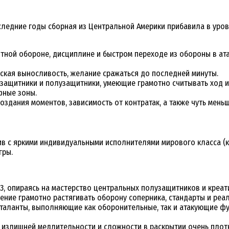
следние годы сборная из Центральной Америки прибавила в уро
ой обороне, дисциплине и быстром переходе из обороны в атак
кая выносливость, желание сражаться до последней минуты.
щитники и полузащитники, умеющие грамотно считывать ход игр
фные зоны.
здания моментов, зависимость от контратак, а также чуть мень
в с яркими индивидуальными исполнителями мирового класса (ка
гры.
-3, опираясь на мастерство центральных полузащитников и креат
мение грамотно растягивать оборону соперника, стандарты и реа
аланты, выполняющие как оборонительные, так и атакующие фу
 излишней медлительности и сложности в раскрытии очень плот