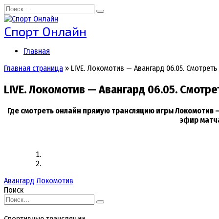
Перейти
Search
к
for:
содержанию
Спорт Онлайн
Главная
Главная страница
»
LIVE. Локомотив — Авангард 06.05. Смотреть
LIVE. Локомотив — Авангард 06.05. Смотре
Где смотреть онлайн прямую трансляцию игры Локомотив — 
эфир матча
Авангард
Локомотив
Поиск
Search
for:
Спортивные трансляции