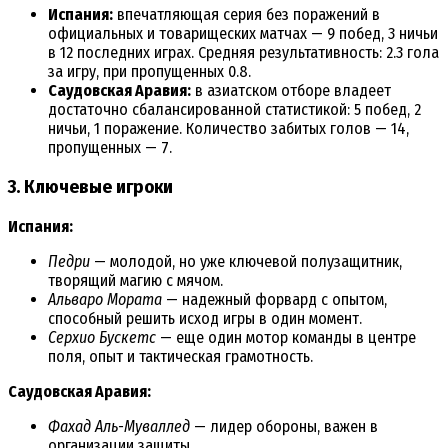
Испания:
впечатляющая серия без поражений в
официальных и товарищеских матчах — 9 побед, 3 ничьи
в 12 последних играх. Средняя результативность: 2.3 гола
за игру, при пропущенных 0.8.
Саудовская Аравия:
в азиатском отборе владеет
достаточно сбалансированной статистикой: 5 побед, 2
ничьи, 1 поражение. Количество забитых голов — 14,
пропущенных — 7.
3. Ключевые игроки
Испания:
Педри
— молодой, но уже ключевой полузащитник,
творящий магию с мячом.
Альваро Мората
— надежный форвард с опытом,
способный решить исход игры в один момент.
Серхио Бускетс
— еще один мотор команды в центре
поля, опыт и тактическая грамотность.
Саудовская Аравия:
Фахад Аль-Муваллед
— лидер обороны, важен в
организации защиты.