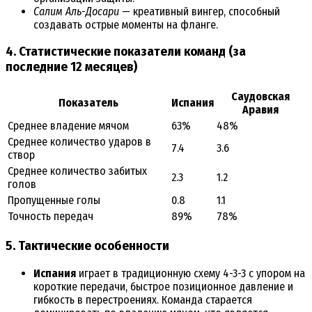
Салим Аль-Досари
— креативный вингер, способный
создавать острые моменты на фланге.
4. Статистические показатели команд (за
последние 12 месяцев)
Саудовская
Показатель
Испания
Аравия
Среднее владение мячом
63%
48%
Среднее количество ударов в
7.4
3.6
створ
Среднее количество забитых
2.3
1.2
голов
Пропущенные голы
0.8
1.1
Точность передач
89%
78%
5. Тактические особенности
Испания
играет в традиционную схему 4-3-3 с упором на
короткие передачи, быстрое позиционное давление и
гибкость в перестроениях. Команда старается