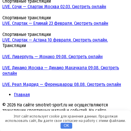
Спортивные трансляции
LIVE. Сочи — Спартак Москва 02.03. Смотреть онлайн
Спортивные трансляции
LIVE. Спартак — Елимай 23 февраля. Смотреть онлайн
Спортивные трансляции
LIVE. Спартак — Астана 10 февраля. Смотреть онлайн.
Трансляции
LIVE. Ливерпуль — Монако 09.08. Смотреть онлайн
LIVE. Динамо Москва — Динамо Махачкала 09.08. Смотреть
онлайн
LIVE. Реал Мадрид — Ференцварош 08.08. Смотреть онлайн
Главная
© 2026 На сайте smotret-sport.ru не осуществляются
трансляции спортивных матчей и событий. На сайте
размещаются ссылки на платформы и сервисы, где
Этот сайт использует cookie для хранения данных. Продолжая
использовать сайт, Вы даете свое согласие на работу с этими файлами.
проводятся трансляции матчей и событий.
OK